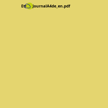
EthifyJournalA4de_en.pdf