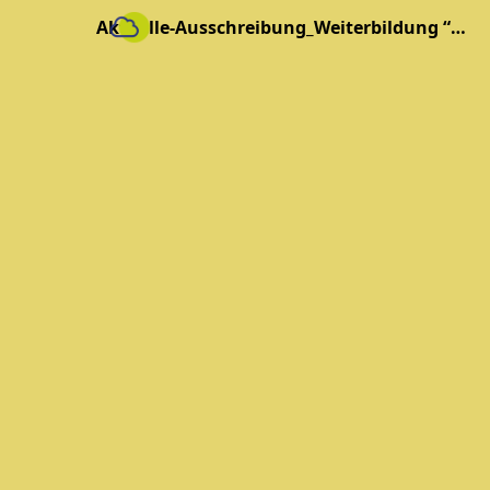
Aktuelle-Ausschreibung_Weiterbildung “Demokratieverstärkerinnen”_NaturFreunde-LV-Brandenburg.pdf