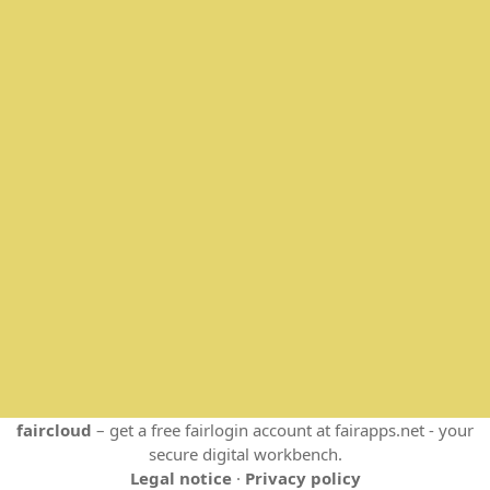
faircloud
– get a free fairlogin account at fairapps.net - your
secure digital workbench.
Legal notice
·
Privacy policy